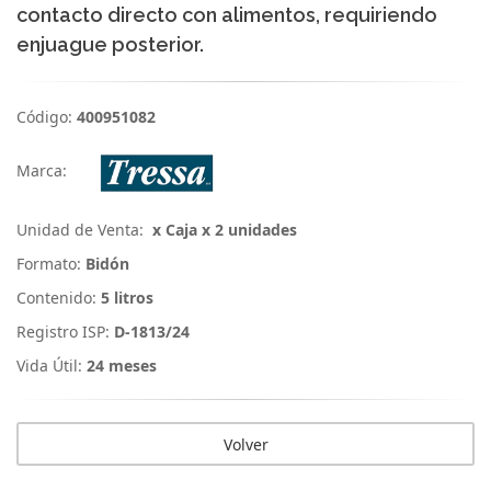
contacto directo con alimentos, requiriendo
enjuague posterior.
Código:
400951082
Marca:
Unidad de Venta:
x Caja x 2 unidades
Formato:
Bidón
Contenido:
5 litros
Registro ISP:
D-1813/24
Vida Útil:
24 meses
Volver