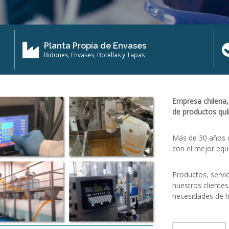
Planta Propía de Envases
Bidones, Envases, Botellas y Tapas
Empresa chilena, 
de productos quím
Más de 30 años d
con el mejor equ
Productos, servic
nuestros clientes
necesidades de h