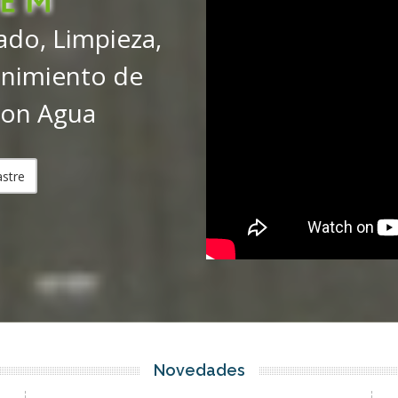
tado, Limpieza,
enimiento de
con Agua
stre
Novedades